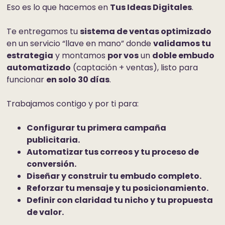
Eso es lo que hacemos en
Tus Ideas Digitales
.
Te entregamos tu
sistema de ventas optimizado
en un servicio “llave en mano” donde
validamos tu
estrategia
y montamos
por vos
un
doble embudo
é
automatizado
(captación + ventas), listo para
funcionar
en solo 30 días
.
i
Trabajamos contigo y por ti para:
Configurar tu primera campaña
publicitaria.
Automatizar tus correos y tu proceso de
conversión.
d
Diseñar y construir tu embudo completo.
c
Reforzar tu mensaje y tu posicionamiento.
Definir con claridad tu nicho y tu propuesta
de valor.