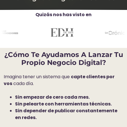
ma
ció
Quizás nos has visto en
L
n
TED
Tu
a
Sist
em
a
¿Cómo Te Ayudamos A Lanzar Tu
de
o
Propio Negocio Digital?
Ven
í
tas
Imagina tener un sistema que
capte clientes por
Sus
vos
cada día.
crib
ite
Sin empezar de cero cada mes.
P
Sin pelearte con herramientas técnicas.
i
Sin depender de publicar constantemente
en redes.
c