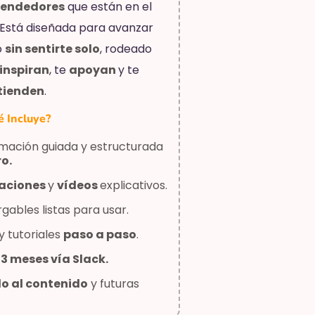
endedores
que están en el
Está diseñada para avanzar
o
sin sentirte solo
, rodeado
inspiran
, te
apoyan
y te
tienden
.
é Incluye?
mación guiada y estructurada
ro.
aciones
y
vídeos
explicativos.
gables listas para usar.
y tutoriales
paso a paso
.
e
3 meses vía Slack.
do al contenido
y futuras