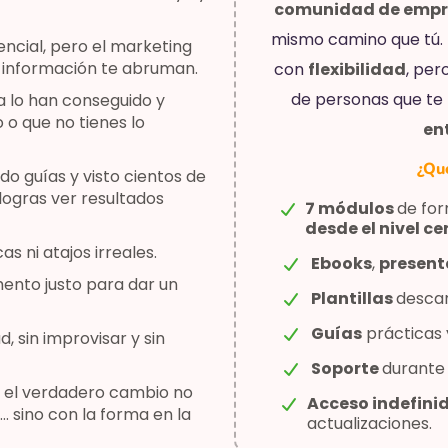
comunidad de empr
mismo camino que tú. 
ncial, pero el marketing
ta información te abruman.
con
flexibilidad
, per
de personas que te
 lo han conseguido y
 o que no tienes lo
en
¿Qu
o guías y visto cientos de
logras ver resultados
7 módulos
de for
desde el nivel ce
s ni atajos irreales.
Ebooks
,
present
ento justo para dar un
Plantillas
descar
Guías
prácticas 
, sin improvisar y sin
Soporte
durant
e el verdadero cambio no
Acceso indefini
 sino con la forma en la
actualizaciones.