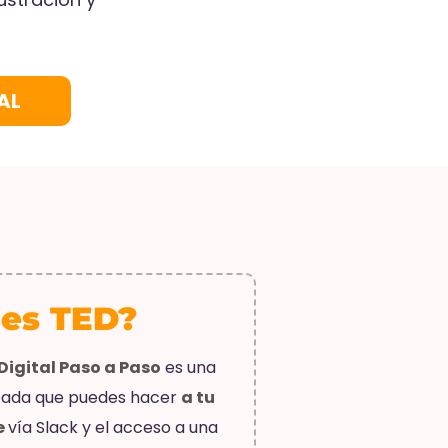
AL
 es TED?
igital Paso a Paso
es una
bada que puedes hacer
a tu
e
vía Slack y el acceso a una