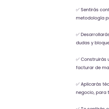
✅ Sentirás con
metodología pr
✅ Desarrollará
dudas y bloque
✅ Construirás 
facturar de ma
✅ Aplicarás té
negocio, para t
✅ Te sentirás o