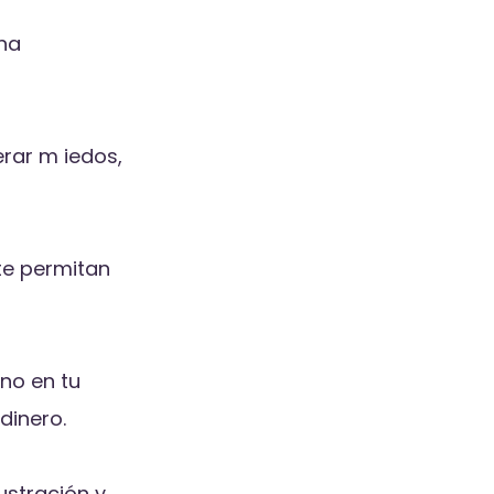
una
rar m iedos,
te permitan
no en tu
dinero.
ustración y