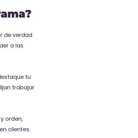
rama?
ar de verdad
aer a las
destaque tu
ijan trabajar
 y orden,
n clientes.