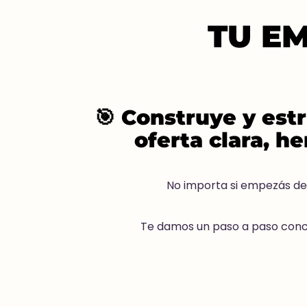
TU E
🎯 Construye y estr
oferta clara, h
No importa si empezás des
Te damos un paso a paso concr