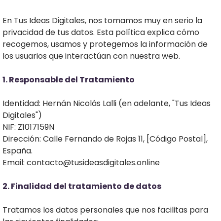
ma
ció
En Tus Ideas Digitales, nos tomamos muy en serio la
L
n
privacidad de tus datos. Esta política explica cómo
TED
recogemos, usamos y protegemos la información de
Tu
los usuarios que interactúan con nuestra web.
a
Sist
em
1. Responsable del Tratamiento
a
de
o
Identidad: Hernán Nicolás Lalli (en adelante, "Tus Ideas
Ven
í
Digitales")
tas
NIF: Z1017159N
Sus
Dirección: Calle Fernando de Rojas 11, [Código Postal],
crib
España.
ite
Email:
contacto@tusideasdigitales.online
P
i
2. Finalidad del tratamiento de datos
c
Tratamos los datos personales que nos facilitas para