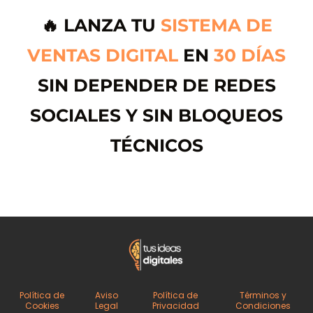
🔥 LANZA TU
SISTEMA DE
P
VENTAS DIGITAL
EN
30 DÍAS
o
í
SIN DEPENDER DE REDES
SOCIALES Y SIN BLOQUEOS
TÉCNICOS
k
v
L
a
P
Política de
Aviso
Política de
Términos y
o
Cookies
Legal
Privacidad
Condiciones
í