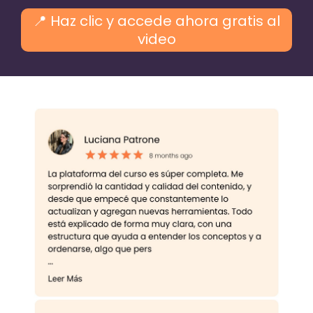
📍 Haz clic y accede ahora gratis al
video