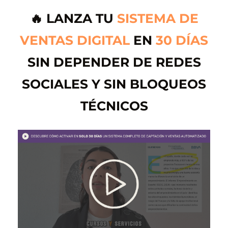
🔥 LANZA TU
SISTEMA DE
P
VENTAS DIGITAL
EN
30 DÍAS
o
í
SIN DEPENDER DE REDES
SOCIALES Y SIN BLOQUEOS
TÉCNICOS
k
v
L
a
P
o
í