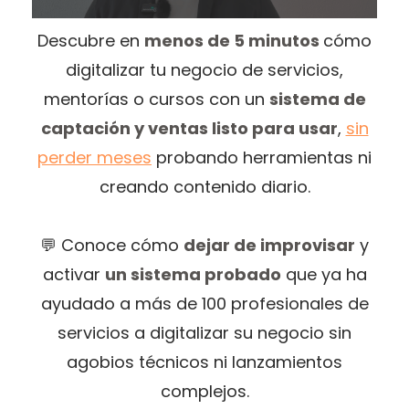
Descubre en
menos de 5 minutos
cómo
digitalizar tu negocio de servicios,
P
mentorías o cursos con un
sistema de
c
captación y ventas listo para usar
,
sin
perder meses
probando herramientas ni
creando contenido diario.
é
i
​💬 Conoce cómo
dejar de improvisar
y
activar
un sistema probado
que ya ha
ayudado a más de 100 profesionales de
d
servicios a digitalizar su negocio sin
c
agobios técnicos ni lanzamientos
complejos.