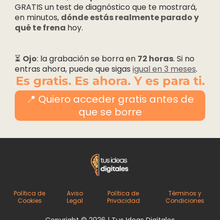
GRATIS un test de diagnóstico que te mostrará,
en minutos,
dónde estás realmente parado y
qué te frena
hoy.
​⏳
Ojo
: la grabación se borra en
72 horas
. Si no
entras ahora, puede que sigas
igual en 3 meses
.
Es gratis. Es ahora. Y es para ti.
📍 Quiero acceder gratis antes de
que se borre
Política de
Aviso
Política de
Términos y
Cookies
Legal
Privacidad
Condiciones
Copyright © 2026 | Tus Ideas Digitales