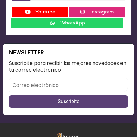
T
Youtube
Instagram
O
WhatsApp
é
N
O
i
NEWSLETTER
S
Suscribite para recibir las mejores novedades en
tu correo electrónico
O
T
R
Suscribite
d
O
c
S