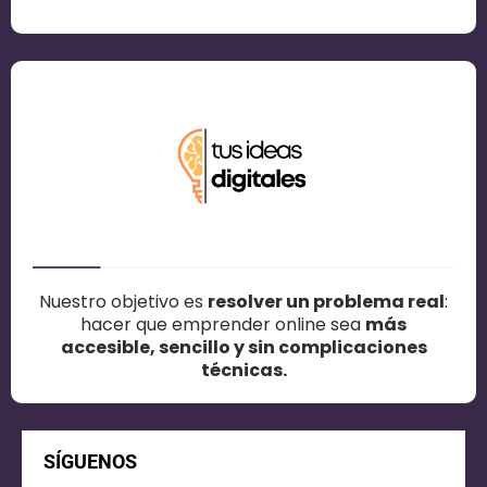
C
L
U
L
a
O
S
o
í
C
Nuestro objetivo es
resolver un problema real
:
O
hacer que emprender online sea
más
N
accesible, sencillo y sin complicaciones
técnicas.
P
T
i
A
c
C
SÍGUENOS